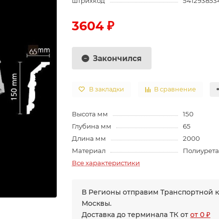
штрихкод
541293853
3604 ₽
Закончился
В закладки
В сравнение
Высота мм
150
Глубина мм
65
Длина мм
2000
Материал
Полиурет
Все характеристики
В Регионы отправим Транспортной 
Москвы.
Доставка до терминала ТК от
от 0 ₽