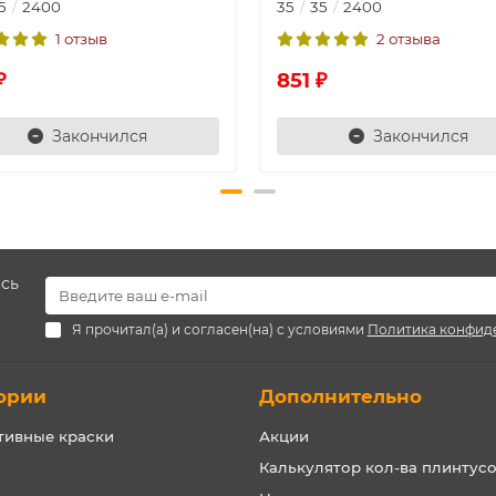
5
2400
35
35
2400
1 отзыв
2 отзыва
₽
851 ₽
Закончился
Закончился
есь
Я прочитал(а) и согласен(на) с условиями
Политика конфид
ории
Дополнительно
тивные краски
Акции
Калькулятор кол-ва плинтус