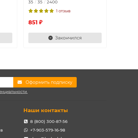
35
35
2400
35
35
1 отзыв
851 ₽
851 ₽
Закончился
Оформить подписку
енциальности.
Наши контакты
8 (800) 300-87-56
ов
+7-903-579-16-98