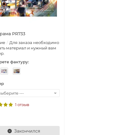
рама PR733
кие
Для заказа необходимо
ть материал и нужный вам
р.
ете фактуру:
ер
1 отзыв
Закончился