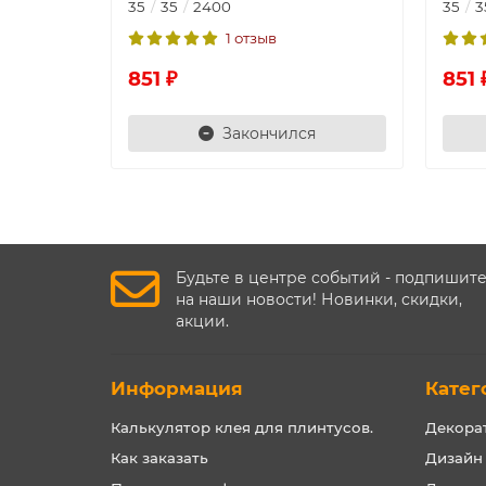
35
35
2400
35
3
1 отзыв
851 ₽
851 
Закончился
Будьте в центре событий - подпишит
на наши новости! Новинки, скидки,
акции.
Информация
Катег
Калькулятор клея для плинтусов.
Декора
Как заказать
Дизайн