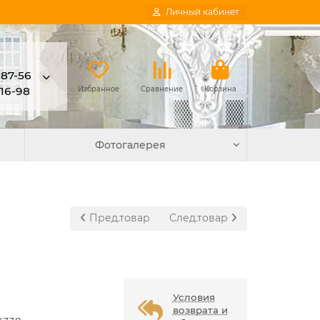
Личный кабинет
-87-56
-16-98
Избранное
Сравнение
Корзина
Фотогалерея
Пред.товар
След.товар
Условия
возврата и