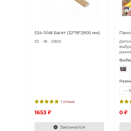
534-11/48 Багет (32*18*2900 мм)
Пано
32
18
2900
Детс
выбра
разме
Выбер
Разм
1 отзыв
1653 ₽
0 ₽
Закончился