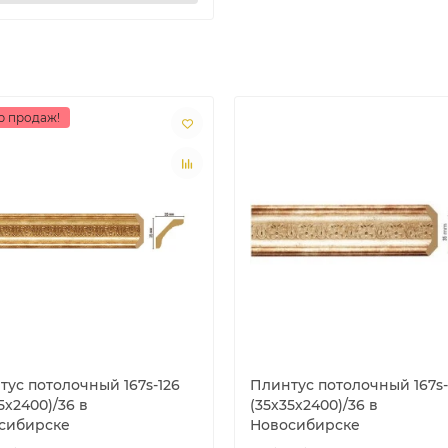
р продаж!
тус потолочный 167s-126
Плинтус потолочный 167s-
5х2400)/36 в
(35х35х2400)/36 в
сибирске
Новосибирске