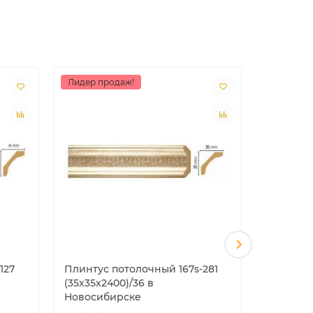
Лидер продаж!
Лидер пр
127
Плинтус потолочный 167s-281
Плинтус
(35х35х2400)/36 в
(35х35х2
Новосибирске
Новосиб