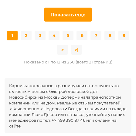
Показать еще
1
2
3
4
5
6
7
8
9
>
>|
Показано с 1 по 12 из 250 (всего 21 страниц)
Карнизы потолочные в розницу или оптом купить по
выгодным ценам с быстрой доставкой до г.
Новосибирск из Москвы до терминала транспортной
компании или на дом. Реальные отзывы покупателей.
✔Качественно ✔Недорого ✔Всегда в наличии на складе
компании Люкс Декор или на заказ, уточняйте у наших
менеджеров по тел: +7 499 390 87 46 или онлайн на
сайте.